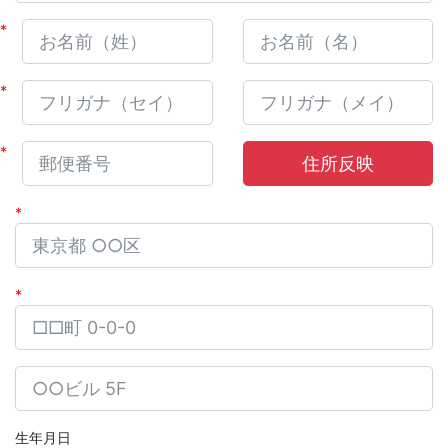
*
*
*
住所反映
*
*
生年月日