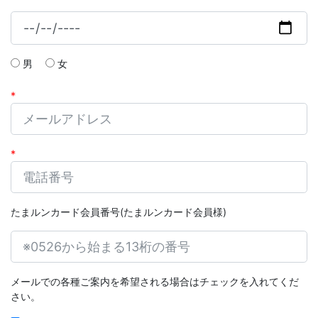
男
女
*
*
たまルンカード会員番号(たまルンカード会員様)
メールでの各種ご案内を希望される場合はチェックを入れてくだ
さい。