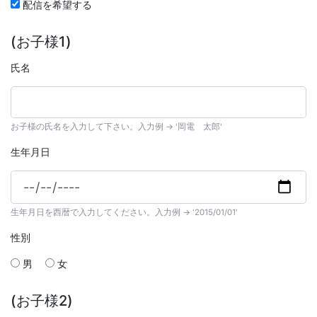
配信を希望する
(お子様1)
氏名
お子様の氏名を入力して下さい。入力例 → '岡電 太郎'
生年月日
生年月日を西暦で入力してください。入力例 → '2015/01/01'
性別
男
女
(お子様2)